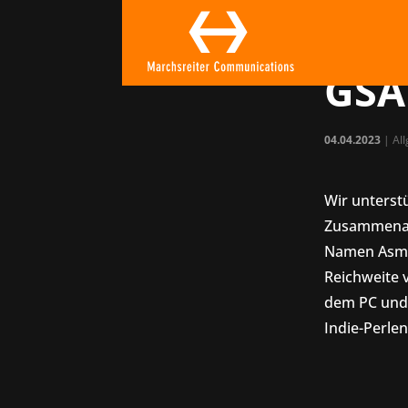
MC 
Twin
GSA
04.04.2023
| Al
Wir unterstü
Zusammenarbe
Namen Asmode
Reichweite v
dem PC und
Indie-Perlen