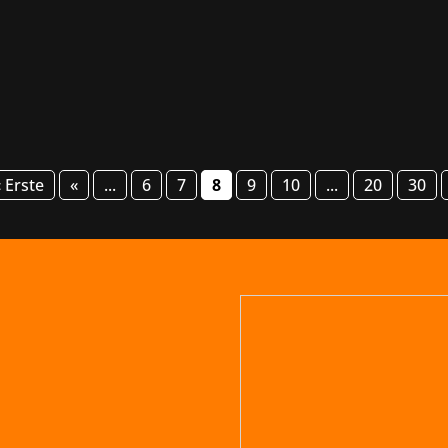
reren Highlights, und eines davon ist das Hardcore-Action-
n bereits jetzt verfügbar ist. Spieler erleben darin die fess
« Erste
«
...
6
7
8
9
10
...
20
30