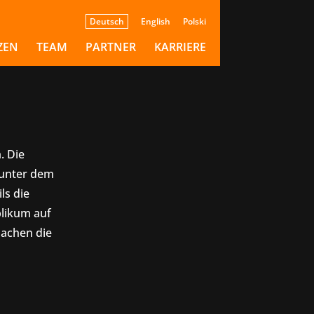
ür
Deutsch
English
Polski
ZEN
TEAM
PARTNER
KARRIERE
. Die
h unter dem
ls die
blikum auf
achen die