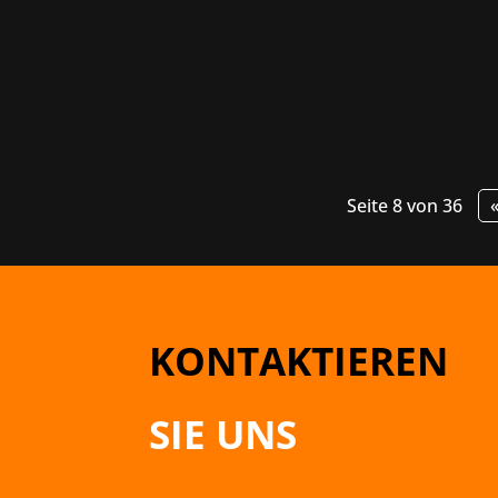
Der März endet für uns gleich mit meh
für alle Vorbesteller der Deluxe Editio
Seite 8 von 36
KONTAKTIEREN
SIE UNS