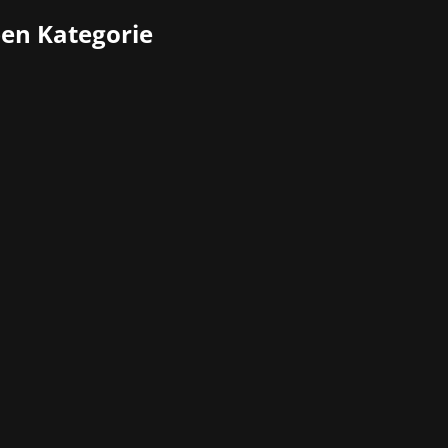
ben Kategorie
e Kleine Olympiahalle in München zur Bühne für Games, P
g und Sonntag zum dritten Mal ihre Pforten für alle Gaming