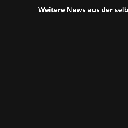
Weitere News aus der sel
Dieses Wochenende verwandelt sich di
Die GG Bavaria 2025 öffnet am Samsta
Freitag...