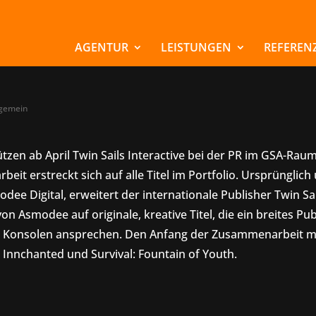
übernimmt die PR f
 Sails Interactive in
AGENTUR
LEISTUNGEN
REFEREN
lgemein
tzen ab April Twin Sails Interactive bei der PR im GSA-Raum
it erstreckt sich auf alle Titel im Portfolio. Ursprünglic
e Digital, erweitert der internationale Publisher Twin Sai
on Asmodee auf originale, kreative Titel, die ein breites Pu
 Konsolen ansprechen. Den Anfang der Zusammenarbeit m
 Innchanted und Survival: Fountain of Youth.