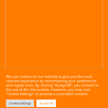
We use cookies on our website to give you the most
relevant experience by remembering your preferences
and repeat visits. By clicking “Accept All”, you consent to
the use of ALL the cookies. However, you may visit
"Cookie Settings" to provide a controlled consent.
Impressum
|
Datenschutz
|
AGB
| Website mit ♥ von
Cookie Settings
Accept All
brandgrad° GmbH