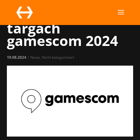
Zespół MC na
targach
gamescom 2024
19.08.2024
|
News
,
Nicht kategorisiert