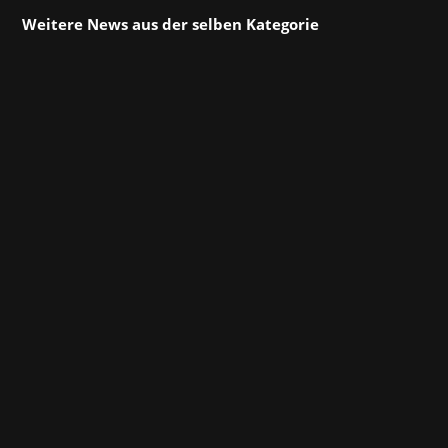
Weitere News aus der selben Kategorie
Seit April unterstützen wir Phoenix Labs bei PR
und Influencern für ihren Titel Fae Farm, einem
cozy Farming-Sim-Rollenspiel mit magischen
Elementen, das später in diesem Jahr
erscheint. Phoenix Labs ist ein kanadischer
Spieleentwickler, der vor allem für das...