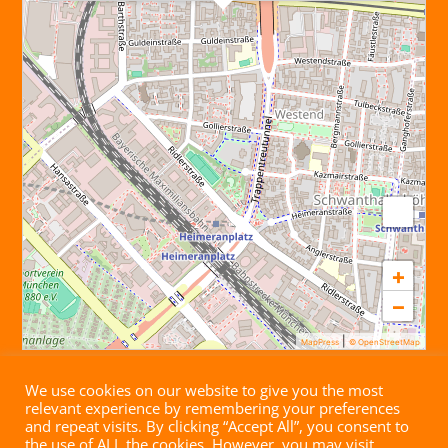
+
−
|
MapPress
© OpenStreetMap
We use cookies on our website to give you the most
relevant experience by remembering your preferences
and repeat visits. By clicking “Accept All”, you consent to
the use of ALL the cookies. However, you may visit