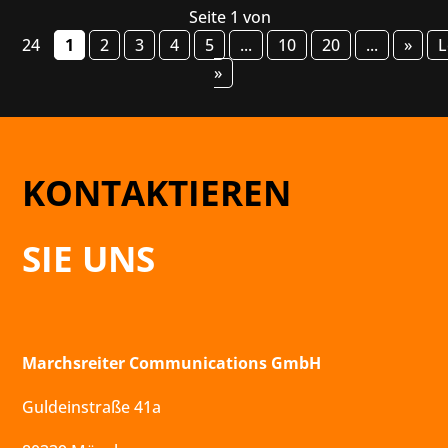
Seite 1 von
24
1
2
3
4
5
...
10
20
...
»
L
»
KONTAKTIEREN
SIE UNS
Marchsreiter Communications GmbH
Guldeinstraße 41a