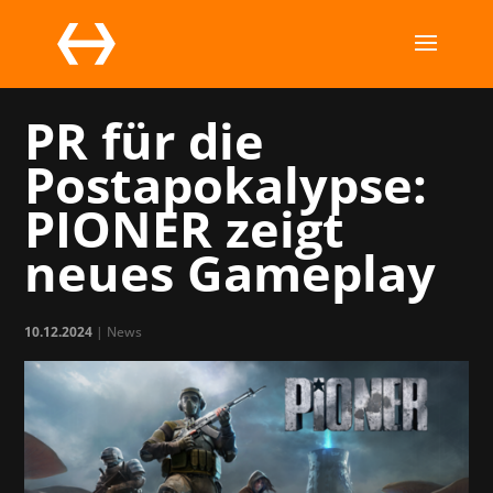
PR für die
Postapokalypse:
PIONER zeigt
neues Gameplay
10.12.2024
|
News