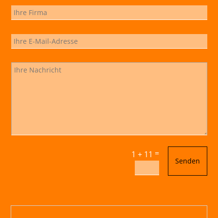
=
1 + 11
Senden