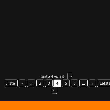
Nachdem wir bereits seit über zwei Jahren mit
SNK zusammengearbeitet haben, freuen wir
uns nun, verkünden zu können, dass wir von
jetzt an die PR-Aktivitäten des Kult-Fighting-
Game-Entwicklers nicht nur in Europa sondern
auch in den USA und Lateinamerika
koordinieren...
Seite 4 von 9
«
Erste
«
...
2
3
4
5
6
...
»
Letzt
»