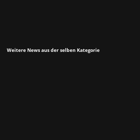
Weitere News aus der selben Kategorie
Unser gesamtes Team hat sich zur gamescom
(und ein paar zur devcom) nach Köln begeben